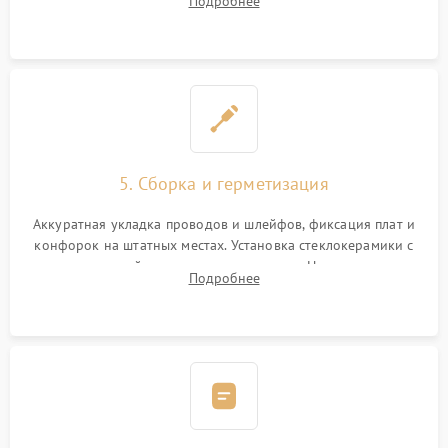
Подробнее
дорожек. Очистка контактов и замена поврежденной
проводки.
5. Сборка и герметизация
Аккуратная укладка проводов и шлейфов, фиксация плат и
конфорок на штатных местах. Установка стеклокерамики с
проверкой равномерности зазоров. Нанесение
Подробнее
термостойкого герметика или укладка уплотнительной
ленты по контуру.