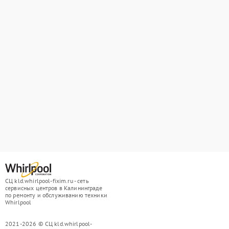
СЦ kld.whirlpool-fixim.ru - сеть
сервисных центров в Калининграде
по ремонту и обслуживанию техники
Whirlpool
2021-2026 © СЦ kld.whirlpool-