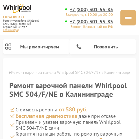
+7 (800) 301-55-83
Ежедневно, с 10:00 до 20:00
FIX-WHIRLPOOL
+7 (800) 301-55-83
Ремонт устройств Whirlpool
Специализированный
Звонок бесплатный по РФ
cервисный центр г.
Калининград
Мы ремонтируем
Позвонить
граде
Ремонт варочной панели Whirlpool SMC 504/F/NE в Калининграде
Ремонт варочной панели Whirlpool
SMC 504/F/NE в Калининграде
от 580 руб.
Стоимость ремонта
Ремонт стиральных машин Whirlpool
Ремонт холодильников Whirlpool
Ремонт кухонных плит Whirlpool
Ремонт микроволновых печей Whirlpool
Ремонт посудомоечных машин Whirlpool
Бесплатная диагностика
даже при отказе
Привезем и увезем варочную панель Whirlpool
SMC 504/F/NE сами
Гарантия на наши работы по ремонту варочных