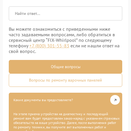
Вы можете ознакомиться с приведенными ниже
часто задаваемыми вопросами, либо обратиться в
сервисный центр “FIX-Whirlpool” по следующему
телефону
+7 (800) 301-55-83
если не нашли ответ на
свой вопрос.
Общие вопросы
Вопросы по ремонту варочных панелей
Какие документы вы предоставляете?
На этапе приема устройства на диагностику и последующий
ремонт вам будет предоставлен заказ-наряд с указанием страховых
обязательств на ваше устройство. Далее, после выполнения работ
по ремонту техники, вы получите акт выполненных работ и