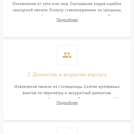
Отключение от сети или газа. Считывание кодов ошибок
сенсорной панели. Осмотр стеклокерамики на трещины,
проверка конфорок на равномерность нагрева. Опрос
Подробнее
клиента о симптомах (не включается, не видит посуду,
щелкает).
2. Демонтаж и вскрытие корпуса
Извлечение панели из столешницы. Снятие крепежных
винтов по периметру и аккуратный демонтаж
стеклокерамической поверхности. Отсоединение шлейфов
Подробнее
сенсорного блока для доступа к силовым платам, катушкам
или ТЭНам.