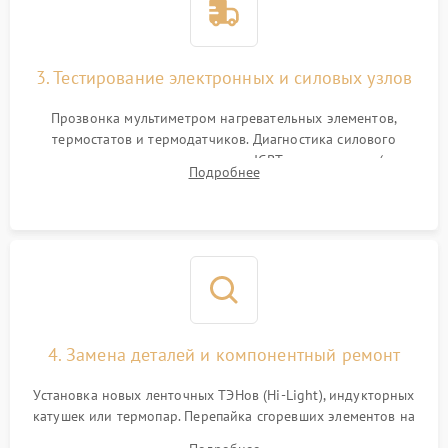
3. Тестирование электронных и силовых узлов
Прозвонка мультиметром нагревательных элементов,
термостатов и термодатчиков. Диагностика силового
модуля, реле, диодных мостов и IGBT-транзисторов (для
Подробнее
индукции). Проверка кранов и газ-контроля (для газовых
панелей).
4. Замена деталей и компонентный ремонт
Установка новых ленточных ТЭНов (Hi-Light), индукторных
катушек или термопар. Перепайка сгоревших элементов на
плате управления, восстановление токопроводящих