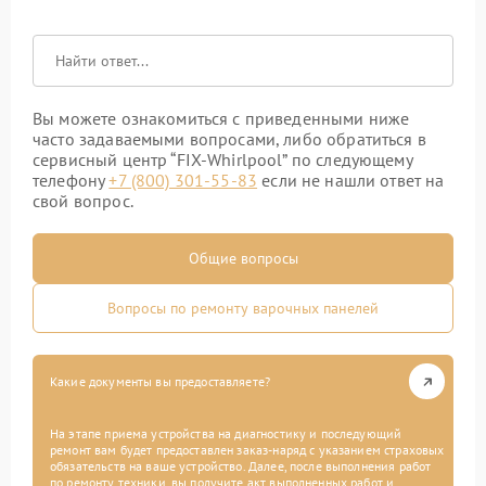
Вы можете ознакомиться с приведенными ниже
часто задаваемыми вопросами, либо обратиться в
сервисный центр “FIX-Whirlpool” по следующему
телефону
+7 (800) 301-55-83
если не нашли ответ на
свой вопрос.
Общие вопросы
Вопросы по ремонту варочных панелей
Какие документы вы предоставляете?
На этапе приема устройства на диагностику и последующий
ремонт вам будет предоставлен заказ-наряд с указанием страховых
обязательств на ваше устройство. Далее, после выполнения работ
по ремонту техники, вы получите акт выполненных работ и