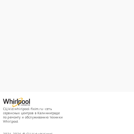
СЦ kld.whirlpool-fixim.ru - сеть
сервисных центров в Калининграде
по ремонту и обслуживанию техники
Whirlpool
2021-2026 © СЦ kld.whirlpool-