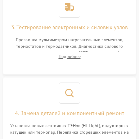
3. Тестирование электронных и силовых узлов
Прозвонка мультиметром нагревательных элементов,
термостатов и термодатчиков. Диагностика силового
модуля, реле, диодных мостов и IGBT-транзисторов (для
Подробнее
индукции). Проверка кранов и газ-контроля (для газовых
панелей).
4. Замена деталей и компонентный ремонт
Установка новых ленточных ТЭНов (Hi-Light), индукторных
катушек или термопар. Перепайка сгоревших элементов на
плате управления, восстановление токопроводящих