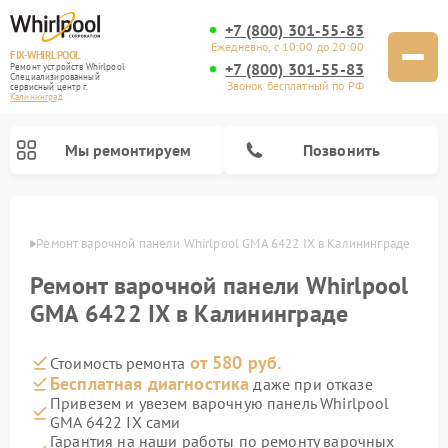
+7 (800) 301-55-83
Ежедневно, с 10:00 до 20:00
FIX-WHIRLPOOL
+7 (800) 301-55-83
Ремонт устройств Whirlpool
Специализированный
Звонок бесплатный по РФ
cервисный центр г.
Калининград
Мы ремонтируем
Позвонить
граде
Ремонт варочной панели Whirlpool GMA 6422 IX в Калининграде
Ремонт варочной панели Whirlpool
GMA 6422 IX в Калининграде
от 580 руб.
Стоимость ремонта
Ремонт стиральных машин Whirlpool
Ремонт холодильников Whirlpool
Ремонт кухонных плит Whirlpool
Ремонт микроволновых печей Whirlpool
Ремонт посудомоечных машин Whirlpool
Бесплатная диагностика
даже при отказе
Привезем и увезем варочную панель Whirlpool
GMA 6422 IX сами
Гарантия на наши работы по ремонту варочных