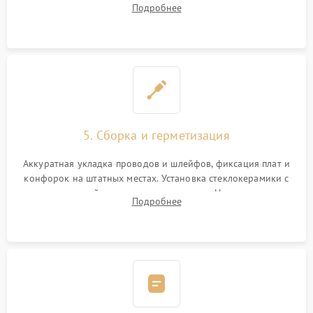
Подробнее
дорожек. Очистка контактов и замена поврежденной
проводки.
5. Сборка и герметизация
Аккуратная укладка проводов и шлейфов, фиксация плат и
конфорок на штатных местах. Установка стеклокерамики с
проверкой равномерности зазоров. Нанесение
Подробнее
термостойкого герметика или укладка уплотнительной
ленты по контуру.