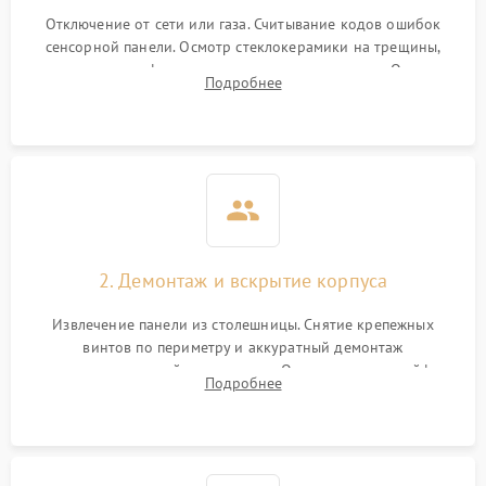
Отключение от сети или газа. Считывание кодов ошибок
сенсорной панели. Осмотр стеклокерамики на трещины,
проверка конфорок на равномерность нагрева. Опрос
Подробнее
клиента о симптомах (не включается, не видит посуду,
щелкает).
2. Демонтаж и вскрытие корпуса
Извлечение панели из столешницы. Снятие крепежных
винтов по периметру и аккуратный демонтаж
стеклокерамической поверхности. Отсоединение шлейфов
Подробнее
сенсорного блока для доступа к силовым платам, катушкам
или ТЭНам.