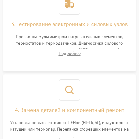
3. Тестирование электронных и силовых узлов
Прозвонка мультиметром нагревательных элементов,
термостатов и термодатчиков. Диагностика силового
модуля, реле, диодных мостов и IGBT-транзисторов (для
Подробнее
индукции). Проверка кранов и газ-контроля (для газовых
панелей).
4. Замена деталей и компонентный ремонт
Установка новых ленточных ТЭНов (Hi-Light), индукторных
катушек или термопар. Перепайка сгоревших элементов на
плате управления, восстановление токопроводящих