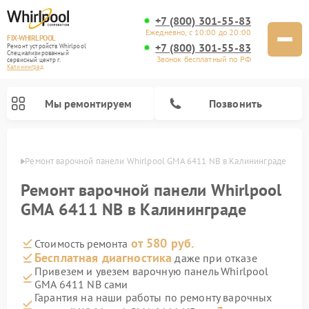
+7 (800) 301-55-83
Ежедневно, с 10:00 до 20:00
FIX-WHIRLPOOL
+7 (800) 301-55-83
Ремонт устройств Whirlpool
Специализированный
Звонок бесплатный по РФ
cервисный центр г.
Калининград
Мы ремонтируем
Позвонить
граде
Ремонт варочной панели Whirlpool GMA 6411 NB в Калининграде
Ремонт варочной панели Whirlpool
GMA 6411 NB в Калининграде
от 580 руб.
Стоимость ремонта
Ремонт стиральных машин Whirlpool
Ремонт холодильников Whirlpool
Ремонт кухонных плит Whirlpool
Ремонт микроволновых печей Whirlpool
Ремонт посудомоечных машин Whirlpool
Бесплатная диагностика
даже при отказе
Привезем и увезем варочную панель Whirlpool
GMA 6411 NB сами
Гарантия на наши работы по ремонту варочных