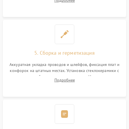
Подробнее
дорожек. Очистка контактов и замена поврежденной
проводки.
5. Сборка и герметизация
Аккуратная укладка проводов и шлейфов, фиксация плат и
конфорок на штатных местах. Установка стеклокерамики с
проверкой равномерности зазоров. Нанесение
Подробнее
термостойкого герметика или укладка уплотнительной
ленты по контуру.