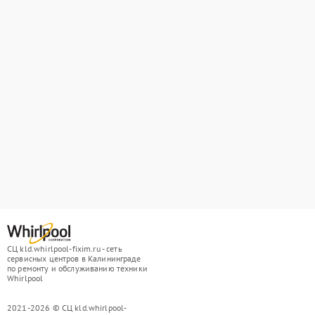
СЦ kld.whirlpool-fixim.ru - сеть
сервисных центров в Калининграде
по ремонту и обслуживанию техники
Whirlpool
2021-2026 © СЦ kld.whirlpool-