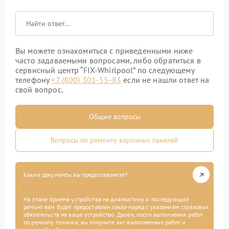
Вы можете ознакомиться с приведенными ниже
часто задаваемыми вопросами, либо обратиться в
сервисный центр “FIX-Whirlpool” по следующему
телефону
+7 (800) 301-55-83
если не нашли ответ на
свой вопрос.
Общие вопросы
Вопросы по ремонту варочных панелей
Какие документы вы предоставляете?
На этапе приема устройства на диагностику и последующий
ремонт вам будет предоставлен заказ-наряд с указанием страховых
обязательств на ваше устройство. Далее, после выполнения работ
по ремонту техники, вы получите акт выполненных работ и