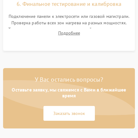
6. Финальное тестирование и калибровка
Подключение панели к электросети или газовой магистрали.
Проверка работы всех зон нагрева на разных мощностях.
Тестирование сенсорного управления, таймера, индикаторов
Подробнее
остаточного тепла и систем защиты от перегрева.
У Вас остались вопросы?
Оставьте заявку, мы свяжемся с Вами в ближайшее
время
Заказать звонок