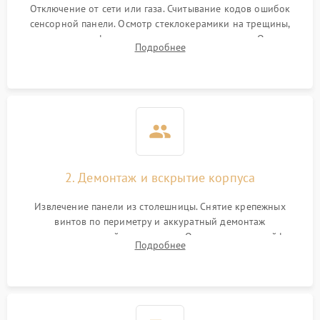
Отключение от сети или газа. Считывание кодов ошибок
сенсорной панели. Осмотр стеклокерамики на трещины,
проверка конфорок на равномерность нагрева. Опрос
Подробнее
клиента о симптомах (не включается, не видит посуду,
щелкает).
2. Демонтаж и вскрытие корпуса
Извлечение панели из столешницы. Снятие крепежных
винтов по периметру и аккуратный демонтаж
стеклокерамической поверхности. Отсоединение шлейфов
Подробнее
сенсорного блока для доступа к силовым платам, катушкам
или ТЭНам.