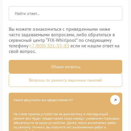
Вы можете ознакомиться с приведенными ниже
часто задаваемыми вопросами, либо обратиться в
сервисный центр “FIX-Whirlpool” по следующему
телефону
+7 (800) 301-55-83
если не нашли ответ на
свой вопрос.
Общие вопросы
Вопросы по ремонту варочных панелей
Какие документы вы предоставляете?
На этапе приема устройства на диагностику и последующий
ремонт вам будет предоставлен заказ-наряд с указанием страховых
обязательств на ваше устройство. Далее, после выполнения работ
по ремонту техники, вы получите акт выполненных работ и