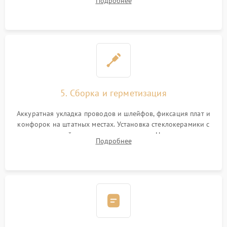
Подробнее
дорожек. Очистка контактов и замена поврежденной
проводки.
5. Сборка и герметизация
Аккуратная укладка проводов и шлейфов, фиксация плат и
конфорок на штатных местах. Установка стеклокерамики с
проверкой равномерности зазоров. Нанесение
Подробнее
термостойкого герметика или укладка уплотнительной
ленты по контуру.