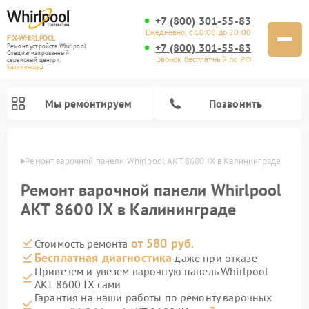
+7 (800) 301-55-83
Ежедневно, с 10:00 до 20:00
FIX-WHIRLPOOL
+7 (800) 301-55-83
Ремонт устройств Whirlpool
Специализированный
Звонок бесплатный по РФ
cервисный центр г.
Калининград
Мы ремонтируем
Позвонить
граде
Ремонт варочной панели Whirlpool AKT 8600 IX в Калининграде
Ремонт варочной панели Whirlpool
AKT 8600 IX в Калининграде
от 580 руб.
Стоимость ремонта
Ремонт стиральных машин Whirlpool
Ремонт холодильников Whirlpool
Ремонт кухонных плит Whirlpool
Ремонт микроволновых печей Whirlpool
Ремонт посудомоечных машин Whirlpool
Бесплатная диагностика
даже при отказе
Привезем и увезем варочную панель Whirlpool
AKT 8600 IX сами
Гарантия на наши работы по ремонту варочных