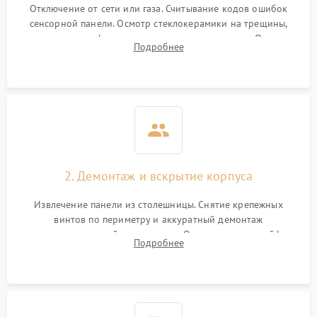
Отключение от сети или газа. Считывание кодов ошибок
сенсорной панели. Осмотр стеклокерамики на трещины,
проверка конфорок на равномерность нагрева. Опрос
Подробнее
клиента о симптомах (не включается, не видит посуду,
щелкает).
2. Демонтаж и вскрытие корпуса
Извлечение панели из столешницы. Снятие крепежных
винтов по периметру и аккуратный демонтаж
стеклокерамической поверхности. Отсоединение шлейфов
Подробнее
сенсорного блока для доступа к силовым платам, катушкам
или ТЭНам.