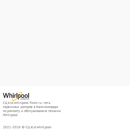
СЦ kld.whirlpool-fixim.ru - сеть
сервисных центров в Калининграде
по ремонту и обслуживанию техники
Whirlpool
2021-2026 © СЦ kld.whirlpool-