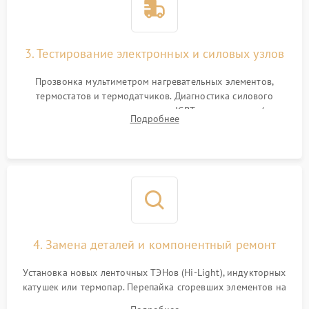
3. Тестирование электронных и силовых узлов
Прозвонка мультиметром нагревательных элементов,
термостатов и термодатчиков. Диагностика силового
модуля, реле, диодных мостов и IGBT-транзисторов (для
Подробнее
индукции). Проверка кранов и газ-контроля (для газовых
панелей).
4. Замена деталей и компонентный ремонт
Установка новых ленточных ТЭНов (Hi-Light), индукторных
катушек или термопар. Перепайка сгоревших элементов на
плате управления, восстановление токопроводящих