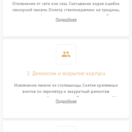
Отключение от сети или газа. Считывание кодов ошибок
сенсорной панели. Осмотр стеклокерамики на трещины,
проверка конфорок на равномерность нагрева. Опрос
Подробнее
клиента о симптомах (не включается, не видит посуду,
щелкает).
2. Демонтаж и вскрытие корпуса
Извлечение панели из столешницы. Снятие крепежных
винтов по периметру и аккуратный демонтаж
стеклокерамической поверхности. Отсоединение шлейфов
Подробнее
сенсорного блока для доступа к силовым платам, катушкам
или ТЭНам.