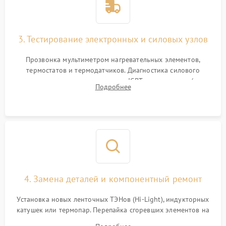
3. Тестирование электронных и силовых узлов
Прозвонка мультиметром нагревательных элементов,
термостатов и термодатчиков. Диагностика силового
модуля, реле, диодных мостов и IGBT-транзисторов (для
Подробнее
индукции). Проверка кранов и газ-контроля (для газовых
панелей).
4. Замена деталей и компонентный ремонт
Установка новых ленточных ТЭНов (Hi-Light), индукторных
катушек или термопар. Перепайка сгоревших элементов на
плате управления, восстановление токопроводящих