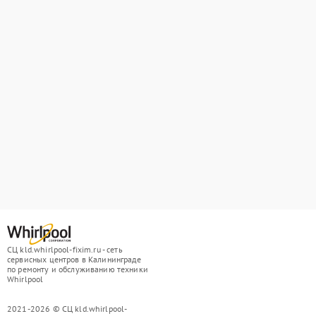
СЦ kld.whirlpool-fixim.ru - сеть
сервисных центров в Калининграде
по ремонту и обслуживанию техники
Whirlpool
2021-2026 © СЦ kld.whirlpool-