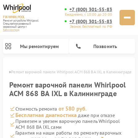
+7 (800) 301-55-83
Ежедневно, с 10:00 до 20:00
FIX-WHIRLPOOL
+7 (800) 301-55-83
Ремонт устройств Whirlpool
Специализированный
Звонок бесплатный по РФ
cервисный центр г.
Калининград
Мы ремонтируем
Позвонить
граде
Ремонт варочной панели Whirlpool ACM 868 BA IXL в Калининграде
Ремонт варочной панели Whirlpool
ACM 868 BA IXL в Калининграде
от 580 руб.
Стоимость ремонта
Ремонт стиральных машин Whirlpool
Ремонт холодильников Whirlpool
Ремонт кухонных плит Whirlpool
Ремонт микроволновых печей Whirlpool
Ремонт посудомоечных машин Whirlpool
Бесплатная диагностика
даже при отказе
Привезем и увезем варочную панель Whirlpool
ACM 868 BA IXL сами
Гарантия на наши работы по ремонту варочных