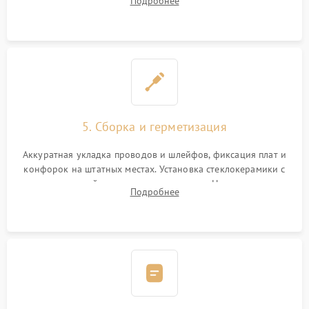
Подробнее
дорожек. Очистка контактов и замена поврежденной
проводки.
5. Сборка и герметизация
Аккуратная укладка проводов и шлейфов, фиксация плат и
конфорок на штатных местах. Установка стеклокерамики с
проверкой равномерности зазоров. Нанесение
Подробнее
термостойкого герметика или укладка уплотнительной
ленты по контуру.