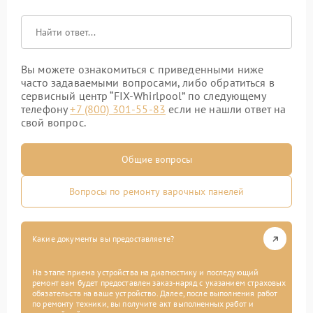
Вы можете ознакомиться с приведенными ниже
часто задаваемыми вопросами, либо обратиться в
сервисный центр “FIX-Whirlpool” по следующему
телефону
+7 (800) 301-55-83
если не нашли ответ на
свой вопрос.
Общие вопросы
Вопросы по ремонту варочных панелей
Какие документы вы предоставляете?
На этапе приема устройства на диагностику и последующий
ремонт вам будет предоставлен заказ-наряд с указанием страховых
обязательств на ваше устройство. Далее, после выполнения работ
по ремонту техники, вы получите акт выполненных работ и