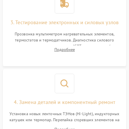
3. Тестирование электронных и силовых узлов
Прозвонка мультиметром нагревательных элементов,
термостатов и термодатчиков. Диагностика силового
модуля, реле, диодных мостов и IGBT-транзисторов (для
Подробнее
индукции). Проверка кранов и газ-контроля (для газовых
панелей).
4. Замена деталей и компонентный ремонт
Установка новых ленточных ТЭНов (Hi-Light), индукторных
катушек или термопар. Перепайка сгоревших элементов на
плате управления, восстановление токопроводящих