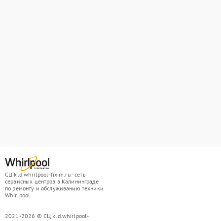
СЦ kld.whirlpool-fixim.ru - сеть
сервисных центров в Калининграде
по ремонту и обслуживанию техники
Whirlpool
2021-2026 © СЦ kld.whirlpool-