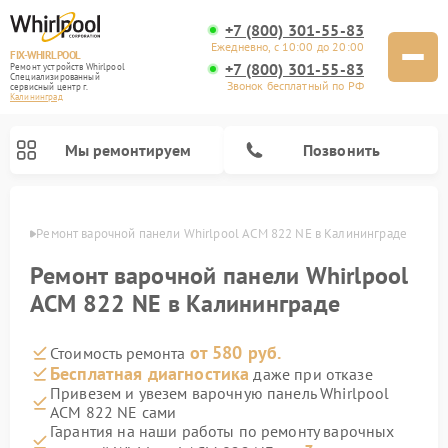
+7 (800) 301-55-83
Ежедневно, с 10:00 до 20:00
FIX-WHIRLPOOL
+7 (800) 301-55-83
Ремонт устройств Whirlpool
Специализированный
Звонок бесплатный по РФ
cервисный центр г.
Калининград
Мы ремонтируем
Позвонить
граде
Ремонт варочной панели Whirlpool ACM 822 NE в Калининграде
Ремонт варочной панели Whirlpool
ACM 822 NE в Калининграде
от 580 руб.
Стоимость ремонта
Ремонт стиральных машин Whirlpool
Ремонт холодильников Whirlpool
Ремонт кухонных плит Whirlpool
Ремонт микроволновых печей Whirlpool
Ремонт посудомоечных машин Whirlpool
Бесплатная диагностика
даже при отказе
Привезем и увезем варочную панель Whirlpool
ACM 822 NE сами
Гарантия на наши работы по ремонту варочных