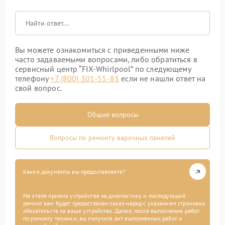
Вы можете ознакомиться с приведенными ниже
часто задаваемыми вопросами, либо обратиться в
сервисный центр “FIX-Whirlpool” по следующему
телефону
+7 (800) 301-55-83
если не нашли ответ на
свой вопрос.
Общие вопросы
Вопросы по ремонту варочных панелей
Какие документы вы предоставляете?
На этапе приема устройства на диагностику и последующий
ремонт вам будет предоставлен заказ-наряд с указанием страховых
обязательств на ваше устройство. Далее, после выполнения работ
по ремонту техники, вы получите акт выполненных работ и