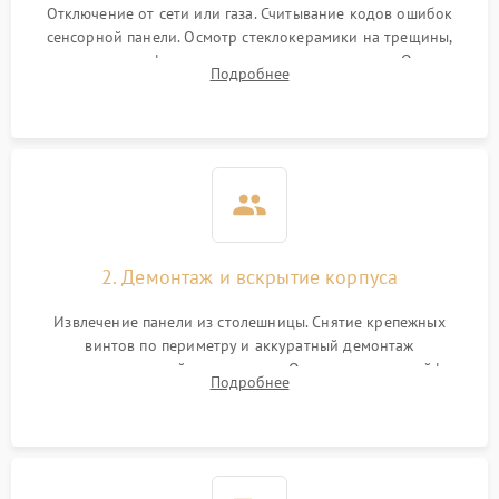
Отключение от сети или газа. Считывание кодов ошибок
сенсорной панели. Осмотр стеклокерамики на трещины,
проверка конфорок на равномерность нагрева. Опрос
Подробнее
клиента о симптомах (не включается, не видит посуду,
щелкает).
2. Демонтаж и вскрытие корпуса
Извлечение панели из столешницы. Снятие крепежных
винтов по периметру и аккуратный демонтаж
стеклокерамической поверхности. Отсоединение шлейфов
Подробнее
сенсорного блока для доступа к силовым платам, катушкам
или ТЭНам.