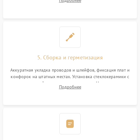
Подробнее
дорожек. Очистка контактов и замена поврежденной
проводки.
5. Сборка и герметизация
Аккуратная укладка проводов и шлейфов, фиксация плат и
конфорок на штатных местах. Установка стеклокерамики с
проверкой равномерности зазоров. Нанесение
Подробнее
термостойкого герметика или укладка уплотнительной
ленты по контуру.