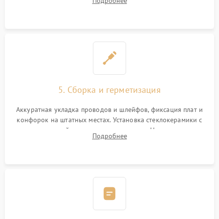
Подробнее
дорожек. Очистка контактов и замена поврежденной
проводки.
5. Сборка и герметизация
Аккуратная укладка проводов и шлейфов, фиксация плат и
конфорок на штатных местах. Установка стеклокерамики с
проверкой равномерности зазоров. Нанесение
Подробнее
термостойкого герметика или укладка уплотнительной
ленты по контуру.