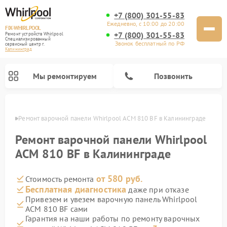
+7 (800) 301-55-83
Ежедневно, с 10:00 до 20:00
FIX-WHIRLPOOL
+7 (800) 301-55-83
Ремонт устройств Whirlpool
Специализированный
Звонок бесплатный по РФ
cервисный центр г.
Калининград
Мы ремонтируем
Позвонить
граде
Ремонт варочной панели Whirlpool ACM 810 BF в Калининграде
Ремонт варочной панели Whirlpool
ACM 810 BF в Калининграде
от 580 руб.
Стоимость ремонта
Ремонт стиральных машин Whirlpool
Ремонт холодильников Whirlpool
Ремонт кухонных плит Whirlpool
Ремонт микроволновых печей Whirlpool
Ремонт посудомоечных машин Whirlpool
Бесплатная диагностика
даже при отказе
Привезем и увезем варочную панель Whirlpool
ACM 810 BF сами
Гарантия на наши работы по ремонту варочных