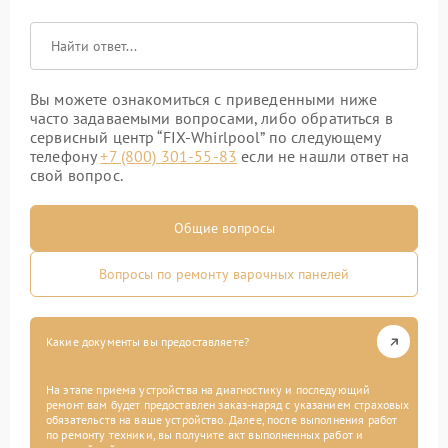
Вы можете ознакомиться с приведенными ниже
часто задаваемыми вопросами, либо обратиться в
сервисный центр “FIX-Whirlpool” по следующему
телефону
+7 (800) 301-55-83
если не нашли ответ на
свой вопрос.
Общие вопросы
Вопросы по ремонту варочных панелей
Какие документы вы предоставляете?
На этапе приема устройства на диагностику и последующий
ремонт вам будет предоставлен заказ-наряд с указанием страховых
обязательств на ваше устройство. Далее, после выполнения работ
по ремонту техники, вы получите акт выполненных работ и