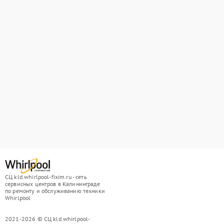
СЦ kld.whirlpool-fixim.ru - сеть
сервисных центров в Калининграде
по ремонту и обслуживанию техники
Whirlpool
2021-2026 © СЦ kld.whirlpool-