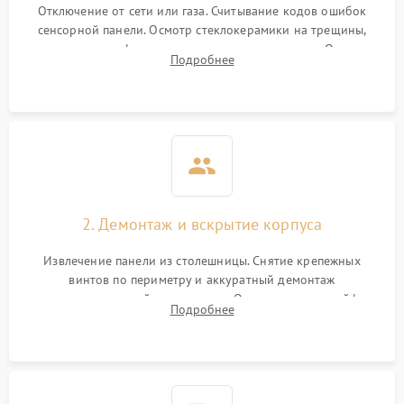
Отключение от сети или газа. Считывание кодов ошибок
сенсорной панели. Осмотр стеклокерамики на трещины,
проверка конфорок на равномерность нагрева. Опрос
Подробнее
клиента о симптомах (не включается, не видит посуду,
щелкает).
2. Демонтаж и вскрытие корпуса
Извлечение панели из столешницы. Снятие крепежных
винтов по периметру и аккуратный демонтаж
стеклокерамической поверхности. Отсоединение шлейфов
Подробнее
сенсорного блока для доступа к силовым платам, катушкам
или ТЭНам.