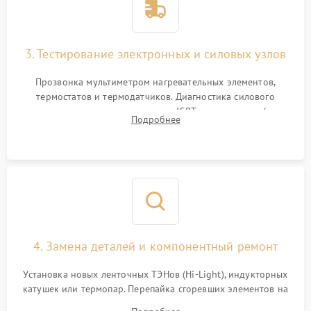
3. Тестирование электронных и силовых узлов
Прозвонка мультиметром нагревательных элементов,
термостатов и термодатчиков. Диагностика силового
модуля, реле, диодных мостов и IGBT-транзисторов (для
Подробнее
индукции). Проверка кранов и газ-контроля (для газовых
панелей).
4. Замена деталей и компонентный ремонт
Установка новых ленточных ТЭНов (Hi-Light), индукторных
катушек или термопар. Перепайка сгоревших элементов на
плате управления, восстановление токопроводящих