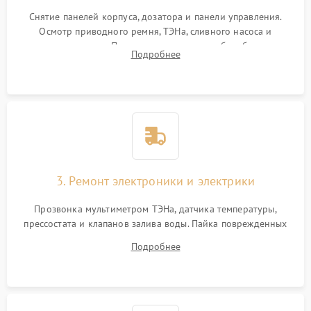
Снятие панелей корпуса, дозатора и панели управления.
Осмотр приводного ремня, ТЭНа, сливного насоса и
амортизаторов. Проверка подшипников барабана и
Подробнее
крестовины на износ, а манжеты люка на разрывы.
3. Ремонт электроники и электрики
Прозвонка мультиметром ТЭНа, датчика температуры,
прессостата и клапанов залива воды. Пайка поврежденных
дорожек или замена симисторов на плате управления.
Подробнее
Восстановление целостности проводки и контактов.