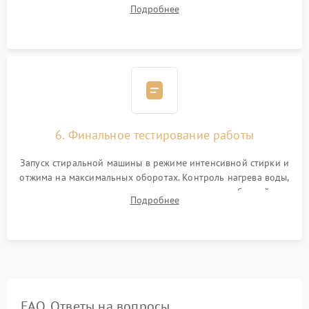
надежной фиксацией хомутами. Обработка стыков
Подробнее
герметиком для предотвращения возможных протечек воды.
6. Финальное тестирование работы
Запуск стиральной машины в режиме интенсивной стирки и
отжима на максимальных оборотах. Контроль нагрева воды,
корректности слива, отсутствия излишних вибраций,
Подробнее
посторонних стуков и протечек под корпусом.
FAQ. Ответы на вопросы