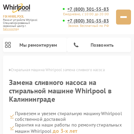
+7 (800) 301-55-83
Ежедневно, с 10:00 до 20:00
FIX-WHIRLPOOL
+7 (800) 301-55-83
Ремонт устройств Whirlpool
Специализированный
Звонок бесплатный по РФ
cервисный центр г.
Калининград
Мы ремонтируем
Позвонить
граде
Стиральная машина Whirlpool замена сливного насоса
Замена сливного насоса на
стиральной машине Whirlpool в
Калининграде
Ремонт варочных панелей Whirlpool
Ремонт холодильников Whirlpool
Ремонт кухонных плит Whirlpool
Ремонт микроволновых печей Whirlpool
Ремонт посудомоечных машин Whirlpool
Привезем и увезем стиральную машину Whirlpool
собственной доставкой
Гарантия на наши работы по ремонту стиральных
до 3-х лет
машин Whirlpool