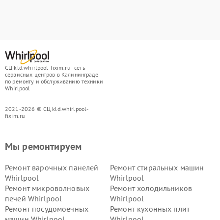
СЦ kld.whirlpool-fixim.ru - сеть
сервисных центров в Калининграде
по ремонту и обслуживанию техники
Whirlpool
2021-2026 © СЦ kld.whirlpool-
fixim.ru
Мы ремонтируем
Ремонт варочных панелей
Ремонт стиральных машин
Whirlpool
Whirlpool
Ремонт микроволновых
Ремонт холодильников
печей Whirlpool
Whirlpool
Ремонт посудомоечных
Ремонт кухонных плит
машин Whirlpool
Whirlpool