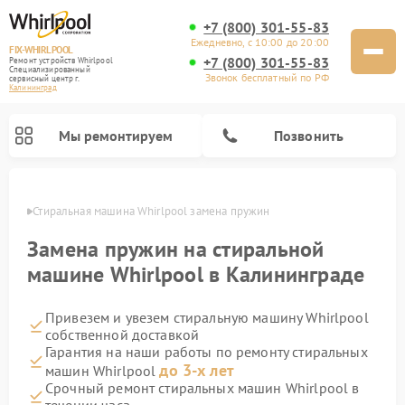
+7 (800) 301-55-83
Ежедневно, с 10:00 до 20:00
FIX-WHIRLPOOL
+7 (800) 301-55-83
Ремонт устройств Whirlpool
Специализированный
Звонок бесплатный по РФ
cервисный центр г.
Калининград
Мы ремонтируем
Позвонить
граде
Стиральная машина Whirlpool замена пружин
Замена пружин на стиральной
машине Whirlpool в Калининграде
Привезем и увезем стиральную машину Whirlpool
Ремонт варочных панелей Whirlpool
Ремонт холодильников Whirlpool
Ремонт кухонных плит Whirlpool
Ремонт микроволновых печей Whirlpool
Ремонт посудомоечных машин Whirlpool
собственной доставкой
Гарантия на наши работы по ремонту стиральных
до 3-х лет
машин Whirlpool
Срочный ремонт стиральных машин Whirlpool в