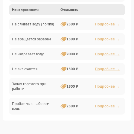
Неисправности
Стоимость
Электропитание
Не сливает воду (помпа)
2500 ₽
Подробнее →
Водоснабжение
Не вращается барабан
1500 ₽
Подробнее →
Слив
Не нагревает воду
2000 ₽
Подробнее →
Программное обеспечение
Не включается
1500 ₽
Подробнее →
Запах горелого при
1800 ₽
Подробнее →
работе
Проблемы с набором
2500 ₽
Подробнее →
воды
Замена ТЭНа
2200 ₽
Подробнее →