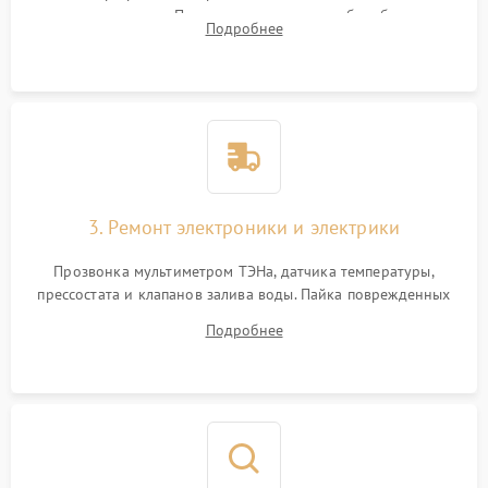
амортизаторов. Проверка подшипников барабана и
Подробнее
крестовины на износ, а манжеты люка на разрывы.
3. Ремонт электроники и электрики
Прозвонка мультиметром ТЭНа, датчика температуры,
прессостата и клапанов залива воды. Пайка поврежденных
дорожек или замена симисторов на плате управления.
Подробнее
Восстановление целостности проводки и контактов.