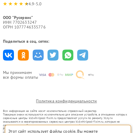
4.9-5.0
ООО "Русервис"
ИНН 7702633247
ОГРН 1077746335776
Поделиться в соц. сетях:
Мы принимаем
все формы оплаты
Политика конфиденциальности
Вся информация на сайте носит исключительно справочный характер.
Товарные знаки используются исключительно для описания устройств, в отношении которых
сервисные центры kld.whirlpool-fixim.ru предоставляют услуги по ремонту. Услуги
оказываются в неавторизованных сервисных центрах kld.whirlpool-fixim.ru, которые не
связаны с правообладателями товарных знаков или их официальными представителями.
Ремонт осуществляется для устройств, уже введенных в гражданский оборот в соответствии
Этот сайт использует файлы cookie. Вы можете
со статьей 1487 ГК РФ.