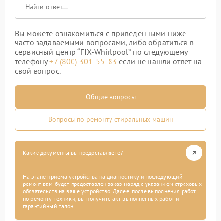
Вы можете ознакомиться с приведенными ниже
часто задаваемыми вопросами, либо обратиться в
сервисный центр “FIX-Whirlpool” по следующему
телефону
+7 (800) 301-55-83
если не нашли ответ на
свой вопрос.
Общие вопросы
Вопросы по ремонту стиральных машин
Какие документы вы предоставляете?
На этапе приема устройства на диагностику и последующий
ремонт вам будет предоставлен заказ-наряд с указанием страховых
обязательств на ваше устройство. Далее, после выполнения работ
по ремонту техники, вы получите акт выполненных работ и
гарантийный талон.