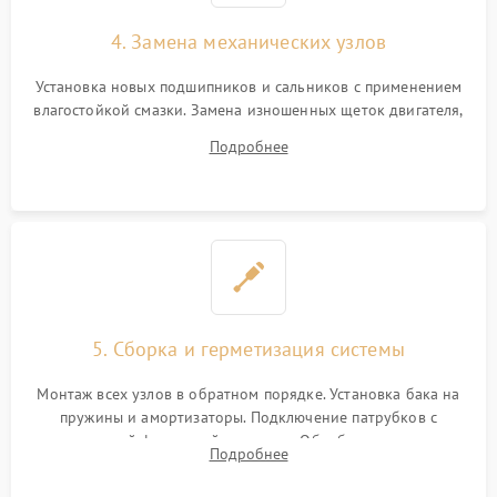
4. Замена механических узлов
Установка новых подшипников и сальников с применением
влагостойкой смазки. Замена изношенных щеток двигателя,
порванного ремня привода, неисправного сливного насоса
Подробнее
или поврежденной резиновой манжеты.
5. Сборка и герметизация системы
Монтаж всех узлов в обратном порядке. Установка бака на
пружины и амортизаторы. Подключение патрубков с
надежной фиксацией хомутами. Обработка стыков
Подробнее
герметиком для предотвращения возможных протечек воды.