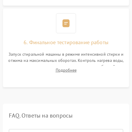
6. Финальное тестирование работы
Запуск стиральной машины в режиме интенсивной стирки и
отжима на максимальных оборотах. Контроль нагрева воды,
корректности слива, отсутствия излишних вибраций,
Подробнее
посторонних стуков и протечек под корпусом.
FAQ. Ответы на вопросы