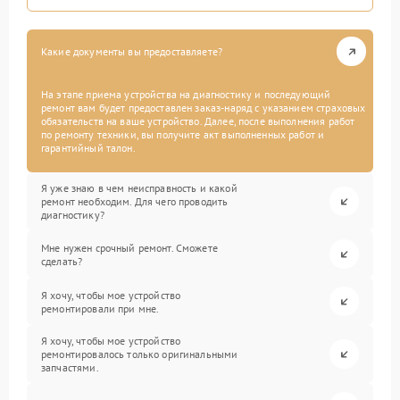
Какие документы вы предоставляете?
На этапе приема устройства на диагностику и последующий
ремонт вам будет предоставлен заказ-наряд с указанием страховых
обязательств на ваше устройство. Далее, после выполнения работ
по ремонту техники, вы получите акт выполненных работ и
гарантийный талон.
Я уже знаю в чем неисправность и какой
ремонт необходим. Для чего проводить
диагностику?
Мне нужен срочный ремонт. Сможете
сделать?
Я хочу, чтобы мое устройство
ремонтировали при мне.
Я хочу, чтобы мое устройство
ремонтировалось только оригинальными
запчастями.