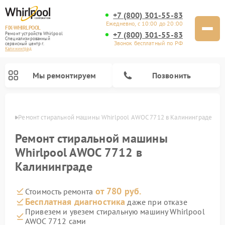
+7 (800) 301-55-83
Ежедневно, с 10:00 до 20:00
FIX-WHIRLPOOL
+7 (800) 301-55-83
Ремонт устройств Whirlpool
Специализированный
Звонок бесплатный по РФ
cервисный центр г.
Калининград
Мы ремонтируем
Позвонить
граде
Ремонт стиральной машины Whirlpool AWOC 7712 в Калининграде
Ремонт стиральной машины
Whirlpool AWOC 7712 в
Калининграде
Ремонт варочных панелей Whirlpool
Ремонт холодильников Whirlpool
Ремонт кухонных плит Whirlpool
Ремонт микроволновых печей Whirlpool
Ремонт посудомоечных машин Whirlpool
от 780 руб.
Стоимость ремонта
Бесплатная диагностика
даже при отказе
Привезем и увезем стиральную машину Whirlpool
AWOC 7712 сами