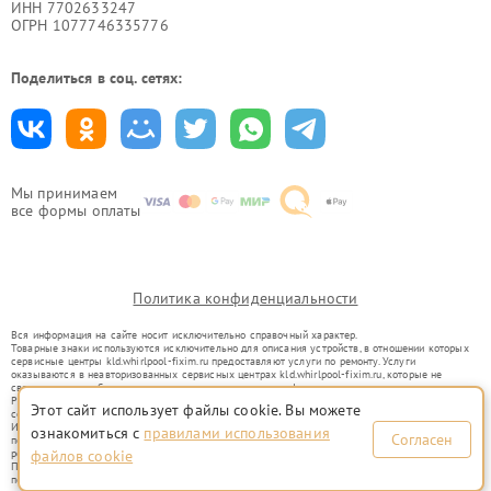
ИНН 7702633247
ОГРН 1077746335776
Поделиться в соц. сетях:
Мы принимаем
все формы оплаты
Политика конфиденциальности
Вся информация на сайте носит исключительно справочный характер.
Товарные знаки используются исключительно для описания устройств, в отношении которых
сервисные центры kld.whirlpool-fixim.ru предоставляют услуги по ремонту. Услуги
оказываются в неавторизованных сервисных центрах kld.whirlpool-fixim.ru, которые не
связаны с правообладателями товарных знаков или их официальными представителями.
Ремонт осуществляется для устройств, уже введенных в гражданский оборот в соответствии
Этот сайт использует файлы cookie. Вы можете
со статьей 1487 ГК РФ.
Использование товарных знаков не преследует цели индивидуализации услуг или введения
ознакомиться с
правилами использования
Согласен
потребителей в заблуждение, а служит для информирования о предоставляемых услугах по
ремонту техники указанных брендов.
файлов cookie
Представленная на сайте информация не является публичной офертой, определяемой
положениями Статьи 437(2) Гражданского кодекса РФ