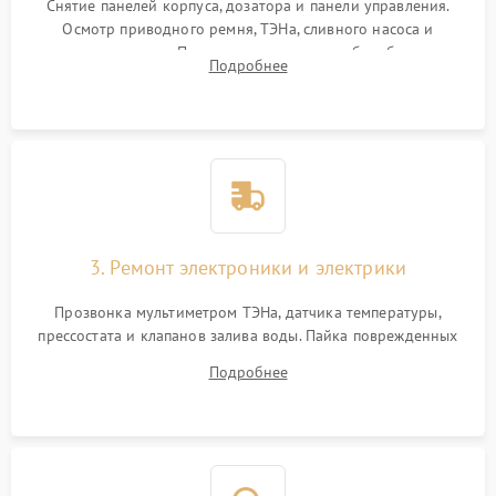
Снятие панелей корпуса, дозатора и панели управления.
Осмотр приводного ремня, ТЭНа, сливного насоса и
амортизаторов. Проверка подшипников барабана и
Подробнее
крестовины на износ, а манжеты люка на разрывы.
3. Ремонт электроники и электрики
Прозвонка мультиметром ТЭНа, датчика температуры,
прессостата и клапанов залива воды. Пайка поврежденных
дорожек или замена симисторов на плате управления.
Подробнее
Восстановление целостности проводки и контактов.