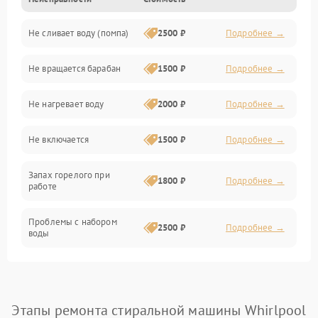
Электропитание
Не сливает воду (помпа)
2500 ₽
Подробнее →
Водоснабжение
Не вращается барабан
1500 ₽
Подробнее →
Слив
Не нагревает воду
2000 ₽
Подробнее →
Программное обеспечение
Не включается
1500 ₽
Подробнее →
Запах горелого при
1800 ₽
Подробнее →
работе
Проблемы с набором
2500 ₽
Подробнее →
воды
Замена ТЭНа
2200 ₽
Подробнее →
Замена платы управления
2200 ₽
Подробнее →
Этапы ремонта стиральной машины Whirlpool