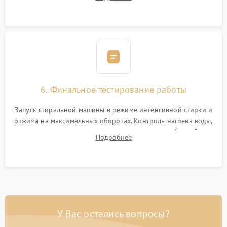
герметиком для предотвращения возможных протечек воды.
6. Финальное тестирование работы
Запуск стиральной машины в режиме интенсивной стирки и
отжима на максимальных оборотах. Контроль нагрева воды,
корректности слива, отсутствия излишних вибраций,
Подробнее
посторонних стуков и протечек под корпусом.
У Вас остались вопросы?