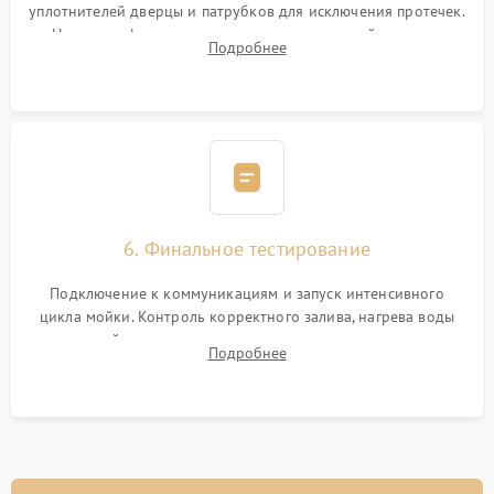
уплотнителей дверцы и патрубков для исключения протечек.
Надежная фиксация хомутов гидравлической системы,
Подробнее
сборка корпуса и установка датчика поплавка.
6. Финальное тестирование
Подключение к коммуникациям и запуск интенсивного
цикла мойки. Контроль корректного залива, нагрева воды
до нужной температуры, отсутствия посторонних шумов,
Подробнее
штатного слива и абсолютной сухости в поддоне.