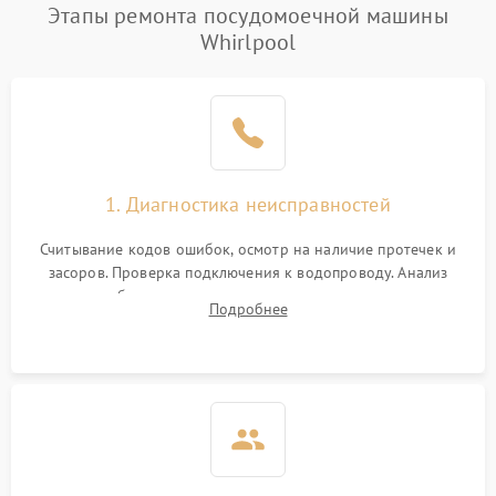
Проблемы с набором
Этапы ремонта посудомоечной машины
1800 ₽
Подробнее →
воды
Whirlpool
Не работает сушилка
2100 ₽
Подробнее →
Сбои в работе таймера
1700 ₽
Подробнее →
Проблемы с
2100 ₽
Подробнее →
1. Диагностика неисправностей
циркуляционным насосом
Считывание кодов ошибок, осмотр на наличие протечек и
засоров. Проверка подключения к водопроводу. Анализ
жалоб на отсутствие слива, нагрева, вращения
Подробнее
разбрызгивателей или срабатывание системы защиты
аквастоп.