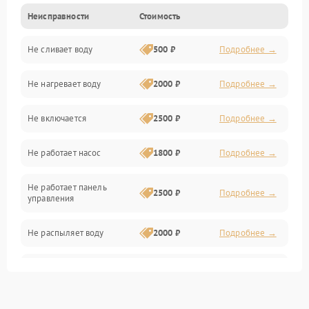
Неисправности
Стоимость
Управление
Не сливает воду
500 ₽
Подробнее →
Электропитание
Не нагревает воду
2000 ₽
Подробнее →
Датчики
Не включается
2500 ₽
Подробнее →
Нагрев
Не работает насос
1800 ₽
Подробнее →
Вода
Не работает панель
Гигиена
2500 ₽
Подробнее →
управления
Программное обеспечение
Не распыляет воду
2000 ₽
Подробнее →
Не запускается цикл
1800 ₽
Подробнее →
стирки