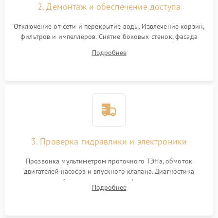
2. Демонтаж и обеспечение доступа
Отключение от сети и перекрытие воды. Извлечение корзин,
фильтров и импеллеров. Снятие боковых стенок, фасада
дверцы или нижнего поддона для прямого доступа к
Подробнее
циркуляционному насосу, ТЭНу и сливной помпе.
3. Проверка гидравлики и электроники
Прозвонка мультиметром проточного ТЭНа, обмоток
двигателей насосов и впускного клапана. Диагностика
прессостата (датчика уровня воды), датчика мутности,
Подробнее
концевика дверцы и электронного модуля управления.