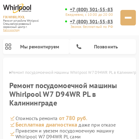
+7 (800) 301-55-83
Ежедневно, с 10:00 до 20:00
FIX-WHIRLPOOL
+7 (800) 301-55-83
Ремонт устройств Whirlpool
Специализированный
Звонок бесплатный по РФ
cервисный центр г.
Калининград
Мы ремонтируем
Позвонить
граде
Ремонт посудомоечной машины Whirlpool W7 D94WR PL в Калинингра
Ремонт посудомоечной машины
Whirlpool W7 D94WR PL в
Калининграде
Ремонт варочных панелей Whirlpool
Ремонт микроволновых печей Whirlpool
Ремонт кухонных плит Whirlpool
Ремонт стиральных машин Whirlpool
Ремонт холодильников Whirlpool
от 780 руб.
Стоимость ремонта
Бесплатная диагностика
даже при отказе
Привезем и увезем посудомоечную машину
Whirlpool W7 D94WR PL сами