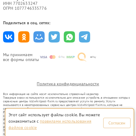
ИНН 7702633247
ОГРН 1077746335776
Поделиться в соц. сетях:
Мы принимаем
все формы оплаты
Политика конфиденциальности
Вся информация на сайте носит исключительно справочный характер.
Товарные знаки используются исключительно для описания устройств, в отношении которых
сервисные центры kld.whirlpool-fixim.ru предоставляют услуги по ремонту. Услуги
оказываются в неавторизованных сервисных центрах kld.whirlpool-fixim.ru, которые не
связаны с правообладателями товарных знаков или их официальными представителями.
Ремонт осуществляется для устройств, уже введенных в гражданский оборот в соответствии
Этот сайт использует файлы cookie. Вы можете
со статьей 1487 ГК РФ.
Использование товарных знаков не преследует цели индивидуализации услуг или введения
ознакомиться с
правилами использования
Согласен
потребителей в заблуждение, а служит для информирования о предоставляемых услугах по
ремонту техники указанных брендов.
файлов cookie
Представленная на сайте информация не является публичной офертой, определяемой
положениями Статьи 437(2) Гражданского кодекса РФ