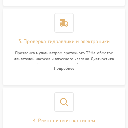
3. Проверка гидравлики и электроники
Прозвонка мультиметром проточного ТЭНа, обмоток
двигателей насосов и впускного клапана. Диагностика
прессостата (датчика уровня воды), датчика мутности,
Подробнее
концевика дверцы и электронного модуля управления.
4. Ремонт и очистка систем