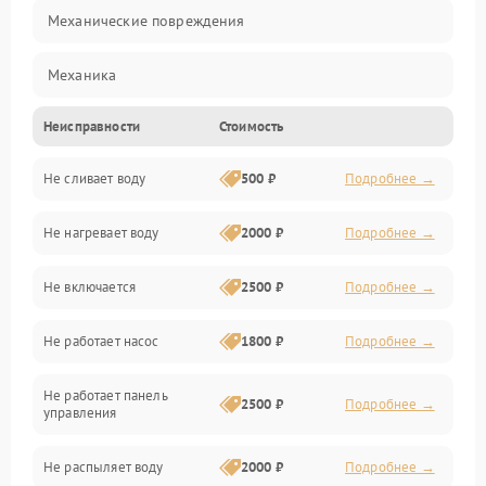
Механические повреждения
Механика
Неисправности
Стоимость
Управление
Не сливает воду
500 ₽
Подробнее →
Электропитание
Не нагревает воду
2000 ₽
Подробнее →
Датчики
Не включается
2500 ₽
Подробнее →
Нагрев
Не работает насос
1800 ₽
Подробнее →
Вода
Не работает панель
Гигиена
2500 ₽
Подробнее →
управления
Программное обеспечение
Не распыляет воду
2000 ₽
Подробнее →