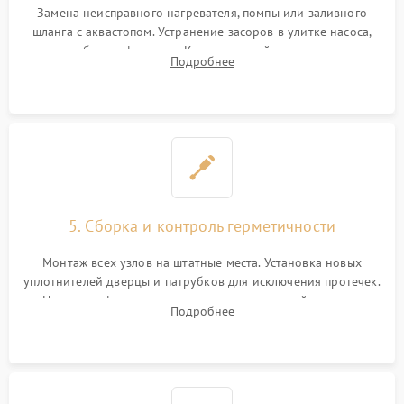
Замена неисправного нагревателя, помпы или заливного
шланга с аквастопом. Устранение засоров в улитке насоса,
патрубках и фильтрах. Компонентный ремонт платы
Подробнее
управления, восстановление поврежденной проводки.
5. Сборка и контроль герметичности
Монтаж всех узлов на штатные места. Установка новых
уплотнителей дверцы и патрубков для исключения протечек.
Надежная фиксация хомутов гидравлической системы,
Подробнее
сборка корпуса и установка датчика поплавка.