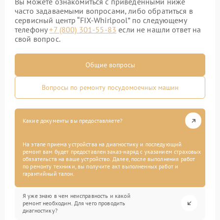
Вы можете ознакомиться с приведенными ниже
часто задаваемыми вопросами, либо обратиться в
сервисный центр “FIX-Whirlpool” по следующему
телефону
+7 (800) 301-55-83
если не нашли ответ на
свой вопрос.
Общие вопросы
Вопросы по ремонту посудомоечных машин
Какие документы вы предоставляете?
На этапе приема устройства на диагностику и последующий
ремонт вам будет предоставлен заказ-наряд с указанием страховых
обязательств на ваше устройство. Далее, после выполнения работ
по ремонту техники, вы получите акт выполненных работ и
гарантийный талон.
Я уже знаю в чем неисправность и какой
ремонт необходим. Для чего проводить
диагностику?