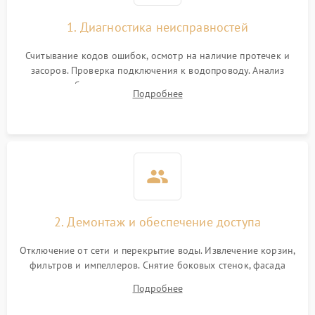
1. Диагностика неисправностей
Считывание кодов ошибок, осмотр на наличие протечек и
засоров. Проверка подключения к водопроводу. Анализ
жалоб на отсутствие слива, нагрева, вращения
Подробнее
разбрызгивателей или срабатывание системы защиты
аквастоп.
2. Демонтаж и обеспечение доступа
Отключение от сети и перекрытие воды. Извлечение корзин,
фильтров и импеллеров. Снятие боковых стенок, фасада
дверцы или нижнего поддона для прямого доступа к
Подробнее
циркуляционному насосу, ТЭНу и сливной помпе.