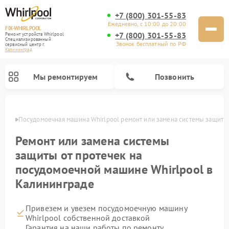
+7 (800) 301-55-83
Ежедневно, с 10:00 до 20:00
FIX-WHIRLPOOL
+7 (800) 301-55-83
Ремонт устройств Whirlpool
Специализированный
Звонок бесплатный по РФ
cервисный центр г.
Калининград
Мы ремонтируем
Позвонить
граде
Посудомоечная машина Whirlpool ремонт или замена системы защиты 
Ремонт или замена системы
защиты от протечек на
посудомоечной машине Whirlpool в
Калининграде
Ремонт варочных панелей Whirlpool
Ремонт микроволновых печей Whirlpool
Ремонт кухонных плит Whirlpool
Ремонт стиральных машин Whirlpool
Ремонт холодильников Whirlpool
Привезем и увезем посудомоечную машину
Whirlpool собственной доставкой
Гарантия на наши работы по ремонту