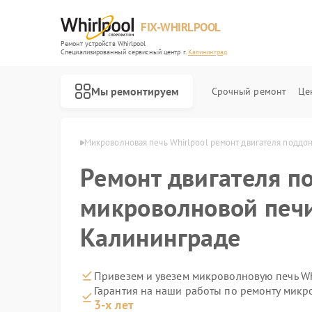
FIX-WHIRLPOOL
Ремонт устройств Whirlpool
Специализированный cервисный центр г.
Калининград
Мы ремонтируем
Срочный ремонт
Це
ool в Калининграде
Микроволновая печь Whirlpool ремонт двигателя поддо
Ремонт двигателя п
микроволновой печи
Калининграде
Ремонт варочных панелей Whirlpool
Ремонт стиральных машин Whirlpool
Ремонт холодильников Whirlpool
Ремонт посудомоечных машин Whirlpool
Ремонт кухонных плит Whirlpool
Привезем и увезем микроволновую печь Wh
Гарантия на наши работы по ремонту микр
3-х лет