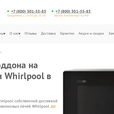
+7 (800) 301-55-83
+7 (800) 301-55-83
Ежедневно, с 10:00 до 20:00
Звонок бесплатный по РФ
ны
О нас
Отзывы
Доставка
Гарантии
Акции и скидки
Зая
на
оддона на
 Whirlpool в
irlpool собственной доставкой
до
оволновых печей Whirlpool