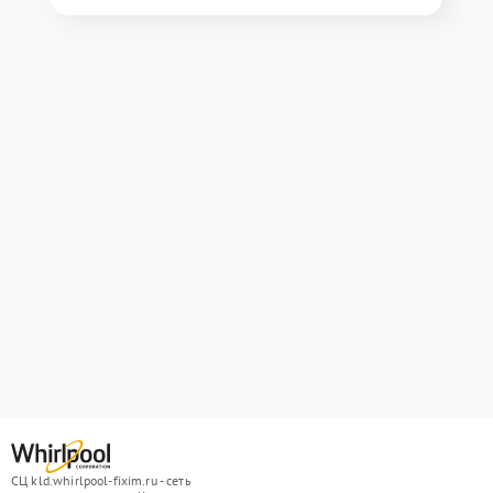
СЦ kld.whirlpool-fixim.ru - сеть