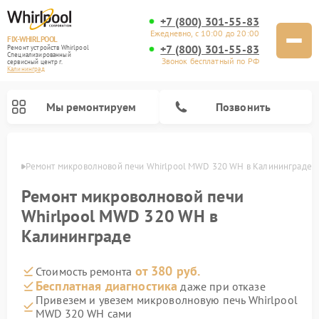
+7 (800) 301-55-83
Ежедневно, с 10:00 до 20:00
FIX-WHIRLPOOL
+7 (800) 301-55-83
Ремонт устройств Whirlpool
Специализированный
Звонок бесплатный по РФ
cервисный центр г.
Калининград
Мы ремонтируем
Позвонить
граде
Ремонт микроволновой печи Whirlpool MWD 320 WH в Калининграде
Ремонт микроволновой печи
Whirlpool MWD 320 WH в
Калининграде
Ремонт варочных панелей Whirlpool
Ремонт холодильников Whirlpool
Ремонт кухонных плит Whirlpool
Ремонт стиральных машин Whirlpool
Ремонт посудомоечных машин Whirlpool
от 380 руб.
Стоимость ремонта
Бесплатная диагностика
даже при отказе
Привезем и увезем микроволновую печь Whirlpool
MWD 320 WH сами