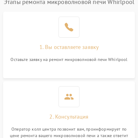
Этапы ремонта микроволновой печи Whirlpool
Проблемы с вентилятором
2000 ₽
Подробнее →
Поломка системы
2200 ₽
Подробнее →
охлаждения
1. Вы оставляете заявку
Не работают сенсорные
2400 ₽
Подробнее →
кнопки
Оставьте заявку на ремонт микроволновой печи Whirlpool
Не горит подсветка
2000 ₽
Подробнее →
Сломался трансформатор
1000 ₽
Подробнее →
2. Консультация
Оператор колл центра позвонит вам, проинформирует по
цене ремонта вашего микроволновой печи а также ответит