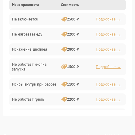
Неисправности
Стоимость
Дверца и корпус
Не включается
2500 ₽
Подробнее →
Механика и внутренние элементы
Не нагревает еду
2200 ₽
Подробнее →
Механические повреждения
Искажение дисплея
2800 ₽
Подробнее →
Питание и запуск
Не работает кнопка
Нагрев и приготовление
1500 ₽
Подробнее →
запуска
Программное обеспечение
Искры внутри при работе
1100 ₽
Подробнее →
Не работает гриль
2200 ₽
Подробнее →
Перегрев или отключение
2400 ₽
Подробнее →
во время работы
Появление запаха гари
2400 ₽
Подробнее →