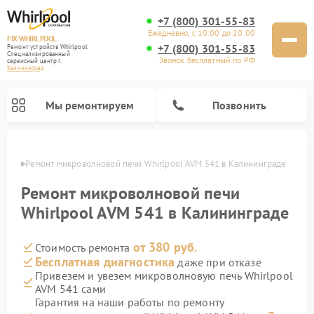
+7 (800) 301-55-83
Ежедневно, с 10:00 до 20:00
FIX-WHIRLPOOL
+7 (800) 301-55-83
Ремонт устройств Whirlpool
Специализированный
Звонок бесплатный по РФ
cервисный центр г.
Калининград
Мы ремонтируем
Позвонить
граде
Ремонт микроволновой печи Whirlpool AVM 541 в Калининграде
Ремонт микроволновой печи
Whirlpool AVM 541 в Калининграде
от 380 руб.
Стоимость ремонта
Ремонт варочных панелей Whirlpool
Ремонт холодильников Whirlpool
Ремонт кухонных плит Whirlpool
Ремонт стиральных машин Whirlpool
Ремонт посудомоечных машин Whirlpool
Бесплатная диагностика
даже при отказе
Привезем и увезем микроволновую печь Whirlpool
AVM 541 сами
Гарантия на наши работы по ремонту