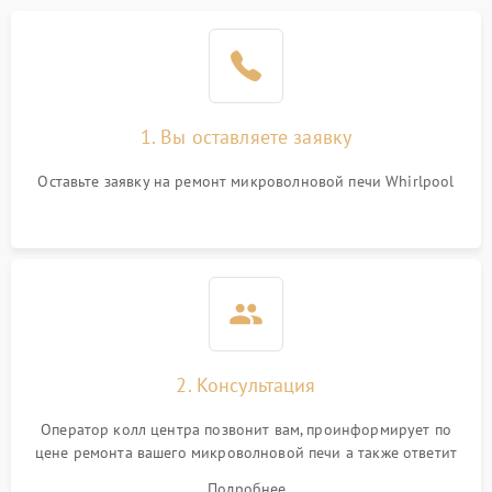
Проблемы с вентилятором
2000 ₽
Подробнее →
Поломка системы
2200 ₽
Подробнее →
охлаждения
1. Вы оставляете заявку
Не работают сенсорные
2400 ₽
Подробнее →
кнопки
Оставьте заявку на ремонт микроволновой печи Whirlpool
Не горит подсветка
2000 ₽
Подробнее →
Сломался трансформатор
1000 ₽
Подробнее →
2. Консультация
Оператор колл центра позвонит вам, проинформирует по
цене ремонта вашего микроволновой печи а также ответит
на все ваши вопросы.
Подробнее