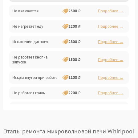
Не включается
2500 ₽
Подробнее →
Механика и внутренние элементы
Не нагревает еду
2200 ₽
Подробнее →
Механические повреждения
Искажение дисплея
2800 ₽
Подробнее →
Питание и запуск
Не работает кнопка
Нагрев и приготовление
1500 ₽
Подробнее →
запуска
Программное обеспечение
Искры внутри при работе
1100 ₽
Подробнее →
Не работает гриль
2200 ₽
Подробнее →
Перегрев или отключение
2400 ₽
Подробнее →
во время работы
Появление запаха гари
2400 ₽
Подробнее →
Этапы ремонта микроволновой печи Whirlpool