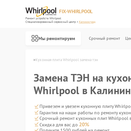
FIX-WHIRLPOOL
Ремонт устройств Whirlpool
Специализированный cервисный центр г.
Калининград
Мы ремонтируем
Срочный ремонт
Це
pool в Калининграде
Кухонная плита Whirlpool замена тэн
Замена ТЭН на кухо
Whirlpool в Калини
Ремонт варочных панелей Whirlpool
Ремонт стиральных машин Whirlpool
Ремонт микроволновых печей Whirlpool
Ремонт холодильников Whirlpool
Ремонт посудомоечных машин Whirlpool
Привезем и увезем кухонную плиту Whirlpo
Гарантия на наши работы по ремонту кухо
Срочный ремонт кухонных плит Whirlpool в
20%
Скидка для вас до
Получите 1500 рублей на ремонт