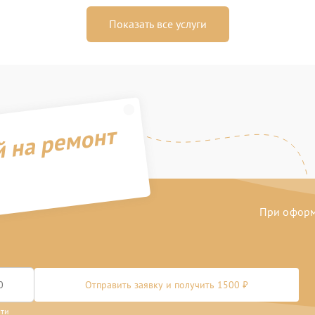
Показать все услуги
й на ремонт
При оформл
Отправить заявку и получить 1500 ₽
сти