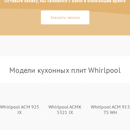
Оставьте заявку, мы свяжемся с Вами в ближайшее время
Заказать звонок
Модели кухонных плит Whirlpool
Whirlpool ACM 925
Whirlpool ACMK
Whirlpool ACM 915
IX
5321 IX
TS WH