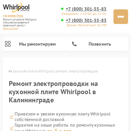
+7 (800) 301-55-83
Ежедневно, с 10:00 до 20:00
FIX-WHIRLPOOL
+7 (800) 301-55-83
Ремонт устройств Whirlpool
Специализированный
Звонок бесплатный по РФ
cервисный центр г.
Калининград
Мы ремонтируем
Позвонить
граде
Кухонная плита Whirlpool ремонт электропроводки
Ремонт электропроводки на
кухонной плите Whirlpool в
Калининграде
Ремонт варочных панелей Whirlpool
Ремонт микроволновых печей Whirlpool
Ремонт посудомоечных машин Whirlpool
Ремонт стиральных машин Whirlpool
Ремонт холодильников Whirlpool
Привезем и увезем кухонную плиту Whirlpool
собственной доставкой
Гарантия на наши работы по ремонту кухонных
до 3-х лет