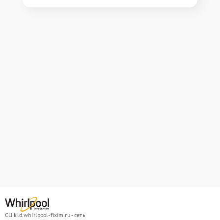
СЦ kld.whirlpool-fixim.ru - сеть