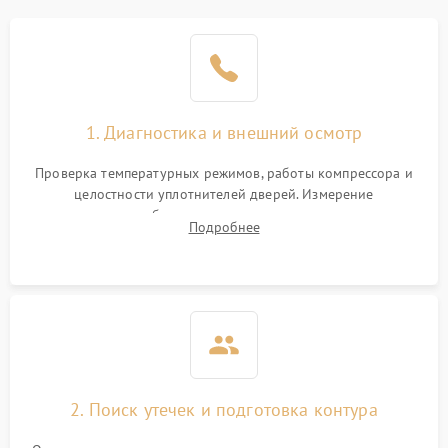
Образование конденсата
1800 ₽
Подробнее →
на стенках
Сбой в работе инвертора
2100 ₽
Подробнее →
1. Диагностика и внешний осмотр
Запах горелого при
2000 ₽
Подробнее →
Проверка температурных режимов, работы компрессора и
работе
целостности уплотнителей дверей. Измерение
сопротивления обмоток мотора, проверка термостата и
Не включается
Подробнее
1000 ₽
Подробнее →
считывание кодов ошибок с электронного дисплея.
холодильник
Проблемы с системой
автоматической
1800 ₽
Подробнее →
разморозки
2. Поиск утечек и подготовка контура