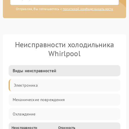
Отправляя, Вы соглашаетесь с
политикой конфиденциальности
Неисправности холодильника
Whirlpool
Виды неисправностей
Электроника
Механические повреждения
Охлаждение
Неисправности
Стоимость
Механика