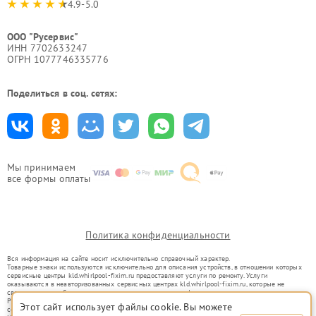
4.9-5.0
ООО "Русервис"
ИНН 7702633247
ОГРН 1077746335776
Поделиться в соц. сетях:
Мы принимаем
все формы оплаты
Политика конфиденциальности
Вся информация на сайте носит исключительно справочный характер.
Товарные знаки используются исключительно для описания устройств, в отношении которых
сервисные центры kld.whirlpool-fixim.ru предоставляют услуги по ремонту. Услуги
оказываются в неавторизованных сервисных центрах kld.whirlpool-fixim.ru, которые не
связаны с правообладателями товарных знаков или их официальными представителями.
Ремонт осуществляется для устройств, уже введенных в гражданский оборот в соответствии
Этот сайт использует файлы cookie. Вы можете
со статьей 1487 ГК РФ.