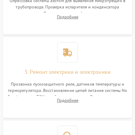
Опрессовка системы азотом для выявления микротрещин в
трубопроводе. Проверка испарителя и конденсатора
течеискателем. Демонтаж старого фильтра-осушителя и
Подробнее
продувка капиллярной трубки для устранения засоров.
3. Ремонт электрики и электроники
Прозвонка пускозащитного реле, датчиков температуры и
терморегулятора. Восстановление цепей питания системы No
Frost, включая ТЭН оттайки и вентилятор. Ремонт или замена
Подробнее
платы управления при сбоях алгоритмов.