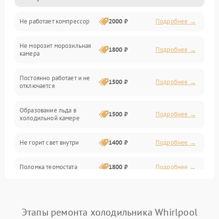
Не работает компрессор
2000 ₽
Подробнее →
Электропитание
Не морозит морозильная
Дренаж
1800 ₽
Подробнее →
камера
Оттайка
Постоянно работает и не
1500 ₽
Подробнее →
отключается
Программное обеспечение
Образование льда в
1500 ₽
Подробнее →
холодильной камере
Не горит свет внутри
1400 ₽
Подробнее →
Поломка термостата
1800 ₽
Подробнее →
Не работает вентилятор
1800 ₽
Подробнее →
Этапы ремонта холодильника Whirlpool
Поломка системы No Frost
2600 ₽
Подробнее →