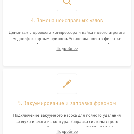
4. Замена неисправных узлов
Демонтаж сгоревшего компрессора и пайка нового агрегата
медно-фосфорным припоем. Установка нового фильтра-
осушителя. Замена изношенных вентиляторов обдува,
Подробнее
сломанных заслонок или поврежденных дверных петель.
5. Вакуумирование и заправка фреоном
Подключение вакуумного насоса для полного удаления
воздуха и влаги из контура. Заправка системы строго
дозированным объемом хладагента (R600a, R134a) по
Подробнее