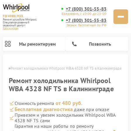
+7 (800) 301-55-83
Ежедневно, с 10:00 до 20:00
FIX-WHIRLPOOL
+7 (800) 301-55-83
Ремонт устройств Whirlpool
Специализированный
Звонок бесплатный по РФ
cервисный центр г.
Калининград
Мы ремонтируем
Позвонить
граде
Ремонт холодильника Whirlpool WBA 4328 NF TS в Калининграде
Ремонт холодильника Whirlpool
WBA 4328 NF TS в Калининграде
от 480 руб.
Стоимость ремонта
Ремонт варочных панелей Whirlpool
Ремонт микроволновых печей Whirlpool
Ремонт кухонных плит Whirlpool
Ремонт стиральных машин Whirlpool
Ремонт посудомоечных машин Whirlpool
Бесплатная диагностика
даже при отказе
Привезем и увезем холодильник Whirlpool WBA
4328 NF TS сами
Гарантия на наши работы по ремонту