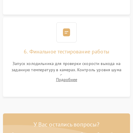
электронным весам. Контроль рабочего давления в системе.
6. Финальное тестирование работы
Запуск холодильника для проверки скорости выхода на
заданную температуру в камерах. Контроль уровня шума
компрессора, отсутствия обмерзания стенок и корректного
Подробнее
срабатывания системы автоматической оттайки.
У Вас остались вопросы?