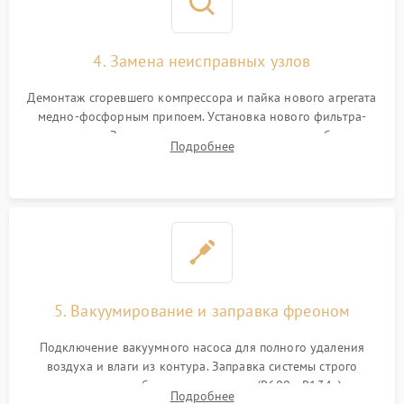
4. Замена неисправных узлов
Демонтаж сгоревшего компрессора и пайка нового агрегата
медно-фосфорным припоем. Установка нового фильтра-
осушителя. Замена изношенных вентиляторов обдува,
Подробнее
сломанных заслонок или поврежденных дверных петель.
5. Вакуумирование и заправка фреоном
Подключение вакуумного насоса для полного удаления
воздуха и влаги из контура. Заправка системы строго
дозированным объемом хладагента (R600a, R134a) по
Подробнее