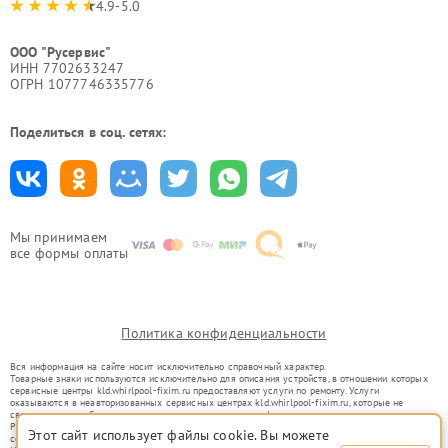
4.9-5.0
ООО "Русервис"
ИНН 7702633247
ОГРН 1077746335776
Поделиться в соц. сетях:
Мы принимаем
все формы оплаты
Политика конфиденциальности
Вся информация на сайте носит исключительно справочный характер.
Товарные знаки используются исключительно для описания устройств, в отношении которых
сервисные центры kld.whirlpool-fixim.ru предоставляют услуги по ремонту. Услуги
оказываются в неавторизованных сервисных центрах kld.whirlpool-fixim.ru, которые не
связаны с правообладателями товарных знаков или их официальными представителями.
Ремонт осуществляется для устройств, уже введенных в гражданский оборот в соответствии
Этот сайт использует файлы cookie. Вы можете
со статьей 1487 ГК РФ.