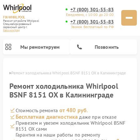
+7 (800) 301-55-83
Ежедневно, с 10:00 до 20:00
FIX-WHIRLPOOL
+7 (800) 301-55-83
Ремонт устройств Whirlpool
Специализированный
Звонок бесплатный по РФ
cервисный центр г.
Калининград
Мы ремонтируем
Позвонить
граде
Ремонт холодильника Whirlpool BSNF 8151 OX в Калининграде
Ремонт холодильника Whirlpool
BSNF 8151 OX в Калининграде
от 480 руб.
Стоимость ремонта
Ремонт варочных панелей Whirlpool
Ремонт микроволновых печей Whirlpool
Ремонт кухонных плит Whirlpool
Ремонт стиральных машин Whirlpool
Ремонт посудомоечных машин Whirlpool
Бесплатная диагностика
даже при отказе
Привезем и увезем холодильник Whirlpool BSNF
8151 OX сами
Гарантия на наши работы по ремонту