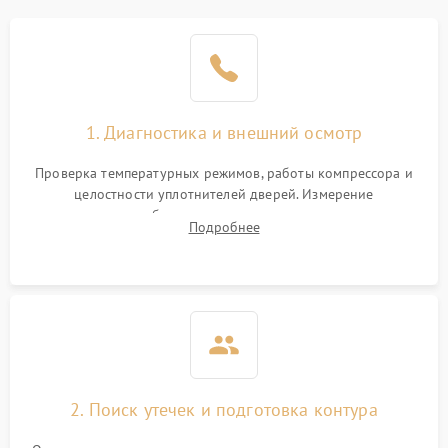
Образование конденсата
1800 ₽
Подробнее →
на стенках
Сбой в работе инвертора
2100 ₽
Подробнее →
1. Диагностика и внешний осмотр
Запах горелого при
2000 ₽
Подробнее →
Проверка температурных режимов, работы компрессора и
работе
целостности уплотнителей дверей. Измерение
сопротивления обмоток мотора, проверка термостата и
Не включается
Подробнее
1000 ₽
Подробнее →
считывание кодов ошибок с электронного дисплея.
холодильник
Проблемы с системой
автоматической
1800 ₽
Подробнее →
разморозки
2. Поиск утечек и подготовка контура