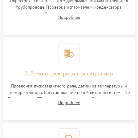
Опрессовка системы азотом для выявления микротрещин в
трубопроводе. Проверка испарителя и конденсатора
течеискателем. Демонтаж старого фильтра-осушителя и
Подробнее
продувка капиллярной трубки для устранения засоров.
3. Ремонт электрики и электроники
Прозвонка пускозащитного реле, датчиков температуры и
терморегулятора. Восстановление цепей питания системы No
Frost, включая ТЭН оттайки и вентилятор. Ремонт или замена
Подробнее
платы управления при сбоях алгоритмов.