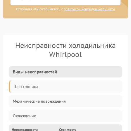
Отправляя, Вы соглашаетесь с
политикой конфиденциальности
Неисправности холодильника
Whirlpool
Виды неисправностей
Электроника
Механические повреждения
Охлаждение
Неисправности
Стоимость
Механика