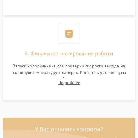
электронным весам. Контроль рабочего давления в системе.
6. Финальное тестирование работы
Запуск холодильника для проверки скорости выхода на
заданную температуру в камерах. Контроль уровня шума
компрессора, отсутствия обмерзания стенок и корректного
Подробнее
срабатывания системы автоматической оттайки.
У Вас остались вопросы?