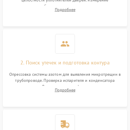
целостности уплотнителей дверей. Измерение
сопротивления обмоток мотора, проверка термостата и
Подробнее
считывание кодов ошибок с электронного дисплея.
2. Поиск утечек и подготовка контура
Опрессовка системы азотом для выявления микротрещин в
трубопроводе. Проверка испарителя и конденсатора
течеискателем. Демонтаж старого фильтра-осушителя и
Подробнее
продувка капиллярной трубки для устранения засоров.