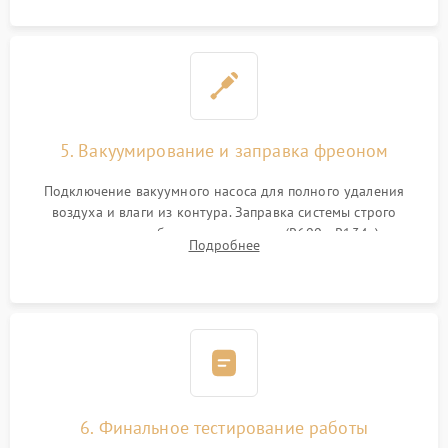
5. Вакуумирование и заправка фреоном
Подключение вакуумного насоса для полного удаления
воздуха и влаги из контура. Заправка системы строго
дозированным объемом хладагента (R600a, R134a) по
Подробнее
электронным весам. Контроль рабочего давления в системе.
6. Финальное тестирование работы