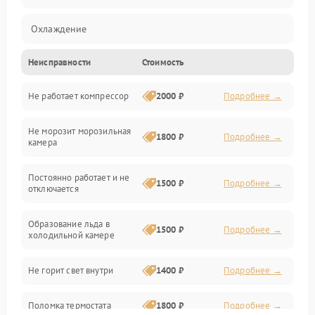
Охлаждение
Неисправности
Стоимость
Механика
Не работает компрессор
2000 ₽
Подробнее →
Электропитание
Не морозит морозильная
Дренаж
1800 ₽
Подробнее →
камера
Оттайка
Постоянно работает и не
1500 ₽
Подробнее →
отключается
Программное обеспечение
Образование льда в
1500 ₽
Подробнее →
холодильной камере
Не горит свет внутри
1400 ₽
Подробнее →
Поломка термостата
1800 ₽
Подробнее →