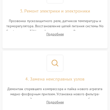
3. Ремонт электрики и электроники
Прозвонка пускозащитного реле, датчиков температуры и
терморегулятора. Восстановление цепей питания системы No
Frost, включая ТЭН оттайки и вентилятор. Ремонт или замена
Подробнее
платы управления при сбоях алгоритмов.
4. Замена неисправных узлов
Демонтаж сгоревшего компрессора и пайка нового агрегата
медно-фосфорным припоем. Установка нового фильтра-
осушителя. Замена изношенных вентиляторов обдува,
Подробнее
сломанных заслонок или поврежденных дверных петель.