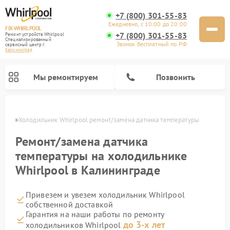
+7 (800) 301-55-83
Ежедневно, с 10:00 до 20:00
FIX-WHIRLPOOL
+7 (800) 301-55-83
Ремонт устройств Whirlpool
Специализированный
Звонок бесплатный по РФ
cервисный центр г.
Калининград
Мы ремонтируем
Позвонить
граде
Холодильник Whirlpool ремонт/замена датчика температуры
Ремонт/замена датчика
температуры на холодильнике
Whirlpool в Калининграде
Ремонт варочных панелей Whirlpool
Ремонт микроволновых печей Whirlpool
Ремонт кухонных плит Whirlpool
Ремонт стиральных машин Whirlpool
Ремонт посудомоечных машин Whirlpool
Привезем и увезем холодильник Whirlpool
собственной доставкой
Гарантия на наши работы по ремонту
до 3-х лет
холодильников Whirlpool