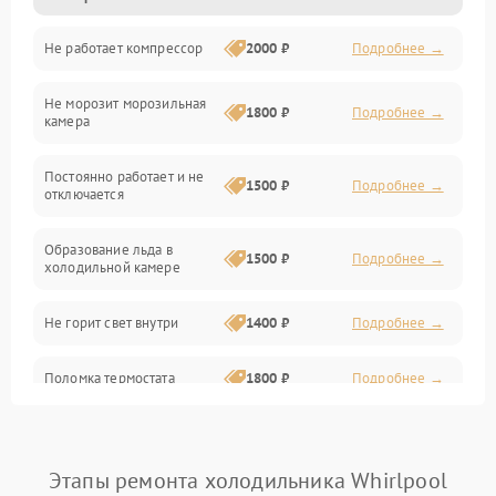
Не работает компрессор
2000 ₽
Подробнее →
Электропитание
Не морозит морозильная
Дренаж
1800 ₽
Подробнее →
камера
Оттайка
Постоянно работает и не
1500 ₽
Подробнее →
отключается
Программное обеспечение
Образование льда в
1500 ₽
Подробнее →
холодильной камере
Не горит свет внутри
1400 ₽
Подробнее →
Поломка термостата
1800 ₽
Подробнее →
Не работает вентилятор
1800 ₽
Подробнее →
Этапы ремонта холодильника Whirlpool
Поломка системы No Frost
2600 ₽
Подробнее →