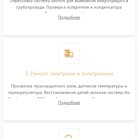
Опрессовка системы азотом для выявления микротрещин в
трубопроводе. Проверка испарителя и конденсатора
течеискателем. Демонтаж старого фильтра-осушителя и
Подробнее
продувка капиллярной трубки для устранения засоров.
3. Ремонт электрики и электроники
Прозвонка пускозащитного реле, датчиков температуры и
терморегулятора. Восстановление цепей питания системы No
Frost, включая ТЭН оттайки и вентилятор. Ремонт или замена
Подробнее
платы управления при сбоях алгоритмов.