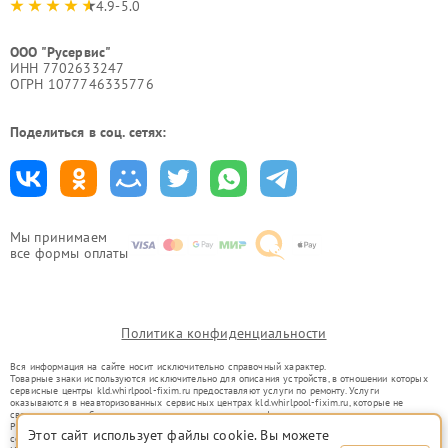
4.9-5.0
ООО "Русервис"
ИНН 7702633247
ОГРН 1077746335776
Поделиться в соц. сетях:
Мы принимаем
все формы оплаты
Политика конфиденциальности
Вся информация на сайте носит исключительно справочный характер.
Товарные знаки используются исключительно для описания устройств, в отношении которых
сервисные центры kld.whirlpool-fixim.ru предоставляют услуги по ремонту. Услуги
оказываются в неавторизованных сервисных центрах kld.whirlpool-fixim.ru, которые не
связаны с правообладателями товарных знаков или их официальными представителями.
Ремонт осуществляется для устройств, уже введенных в гражданский оборот в соответствии
Этот сайт использует файлы cookie. Вы можете
со статьей 1487 ГК РФ.