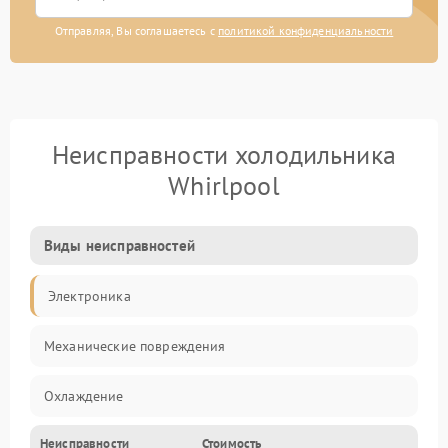
Отправляя, Вы соглашаетесь с
политикой конфиденциальности
Неисправности холодильника
Whirlpool
Виды неисправностей
Электроника
Механические повреждения
Охлаждение
Неисправности
Стоимость
Механика