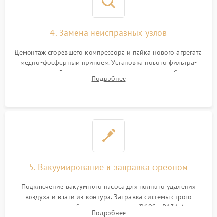
4. Замена неисправных узлов
Демонтаж сгоревшего компрессора и пайка нового агрегата
медно-фосфорным припоем. Установка нового фильтра-
осушителя. Замена изношенных вентиляторов обдува,
Подробнее
сломанных заслонок или поврежденных дверных петель.
5. Вакуумирование и заправка фреоном
Подключение вакуумного насоса для полного удаления
воздуха и влаги из контура. Заправка системы строго
дозированным объемом хладагента (R600a, R134a) по
Подробнее