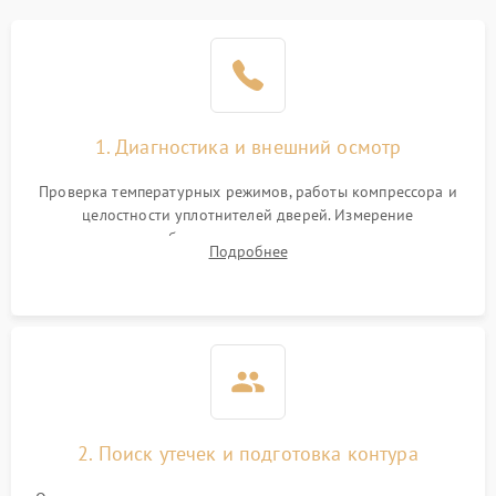
Образование конденсата
1800 ₽
Подробнее →
на стенках
Сбой в работе инвертора
2100 ₽
Подробнее →
1. Диагностика и внешний осмотр
Запах горелого при
2000 ₽
Подробнее →
Проверка температурных режимов, работы компрессора и
работе
целостности уплотнителей дверей. Измерение
сопротивления обмоток мотора, проверка термостата и
Не включается
Подробнее
1000 ₽
Подробнее →
считывание кодов ошибок с электронного дисплея.
холодильник
Проблемы с системой
автоматической
1800 ₽
Подробнее →
разморозки
2. Поиск утечек и подготовка контура