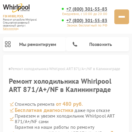
+7 (800) 301-55-83
Ежедневно, с 10:00 до 20:00
FIX-WHIRLPOOL
+7 (800) 301-55-83
Ремонт устройств Whirlpool
Специализированный
Звонок бесплатный по РФ
cервисный центр г.
Калининград
Мы ремонтируем
Позвонить
граде
Ремонт холодильника Whirlpool ART 871/A+/NF в Калининграде
Ремонт холодильника Whirlpool
ART 871/A+/NF в Калининграде
от 480 руб.
Стоимость ремонта
Ремонт варочных панелей Whirlpool
Ремонт микроволновых печей Whirlpool
Ремонт кухонных плит Whirlpool
Ремонт стиральных машин Whirlpool
Ремонт посудомоечных машин Whirlpool
Бесплатная диагностика
даже при отказе
Привезем и увезем холодильник Whirlpool ART
871/A+/NF сами
Гарантия на наши работы по ремонту